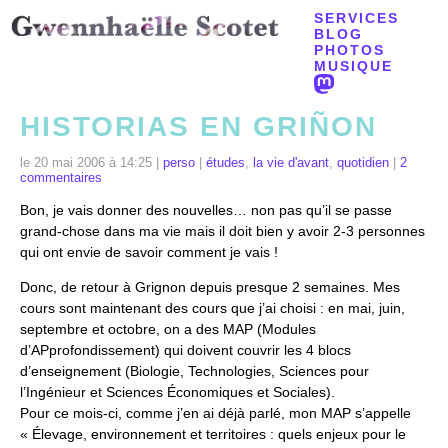
SERVICES
BLOG
PHOTOS
MUSIQUE
HISTORIAS EN GRIÑON
le 20 mai 2006 à 14:25 |
perso
|
études
,
la vie d'avant
,
quotidien
|
2
commentaires
Bon, je vais donner des nouvelles… non pas qu’il se passe
grand-chose dans ma vie mais il doit bien y avoir 2-3 personnes
qui ont envie de savoir comment je vais !
Donc, de retour à Grignon depuis presque 2 semaines. Mes
cours sont maintenant des cours que j’ai choisi : en mai, juin,
septembre et octobre, on a des MAP (Modules
d’APprofondissement) qui doivent couvrir les 4 blocs
d’enseignement (Biologie, Technologies, Sciences pour
l’Ingénieur et Sciences Économiques et Sociales).
Pour ce mois-ci, comme j’en ai déjà parlé, mon MAP s’appelle
« Élevage, environnement et territoires : quels enjeux pour le