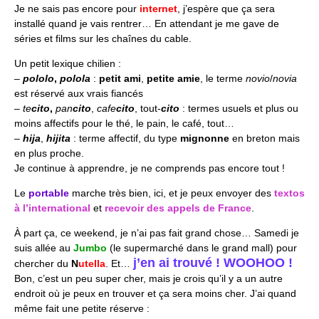
Je ne sais pas encore pour
internet
, j’espère que ça sera
installé quand je vais rentrer… En attendant je me gave de
séries et films sur les chaînes du
cable
.
Un petit lexique chilien :
–
pololo
,
polola
:
petit ami
,
petite amie
, le terme
novio
/
novia
est réservé aux vrais fiancés
–
te
cito
,
pan
cito
,
cafe
cito
, tout-
cito
: termes usuels et plus ou
moins affectifs pour le thé, le pain, le café, tout…
–
hija
,
hijita
: terme affectif, du type
mignonne
en breton mais
en plus proche.
Je continue à apprendre, je ne comprends pas encore tout !
Le
portable
marche très bien, ici, et je peux envoyer des
textos
à l’international
et
recevoir des appels de France
.
À part ça, ce
weekend
, je n’ai pas fait grand chose… Samedi je
suis allée au
Jumbo
(le supermarché dans le grand
mall
) pour
j’en ai trouvé !
WOOHOO
!
chercher du
N
utella
. Et…
Bon, c’est un peu super cher, mais je crois qu’il y a un autre
endroit où je peux en trouver et ça sera moins cher. J’ai quand
même fait une petite réserve :