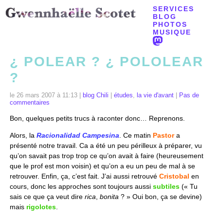
SERVICES
BLOG
PHOTOS
MUSIQUE
¿ POLEAR ? ¿ POLOLEAR
?
le 26 mars 2007 à 11:13 |
blog Chili
|
études
,
la vie d'avant
|
Pas de
commentaires
Bon, quelques petits trucs à raconter donc… Reprenons.
Alors, la
Racionalidad
Campesina
. Ce matin
Pastor
a
présenté notre travail.
Ca
a été un peu périlleux à préparer, vu
qu’on savait pas trop trop ce qu’on avait à faire (heureusement
que le prof est mon voisin) et qu’on a eu un peu de mal à se
retrouver. Enfin, ça, c’est fait. J’ai aussi retrouvé
Cristobal
en
cours, donc les approches sont toujours aussi
subtiles
(« Tu
sais ce que ça veut dire
rica
,
bonita
? » Oui bon, ça se devine)
mais
rigolotes
.