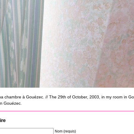
a chambre à Gouézec. // The 29th of October, 2003, in my room in Gou
en Gouézec.
ire
Nom (requis)