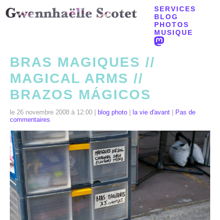
SERVICES
BLOG
PHOTOS
MUSIQUE
BRAS MAGIQUES //
MAGICAL ARMS //
BRAZOS MÁGICOS
le 26 novembre 2008 à 12:00 |
blog photo
|
la vie d'avant
|
Pas de
commentaires