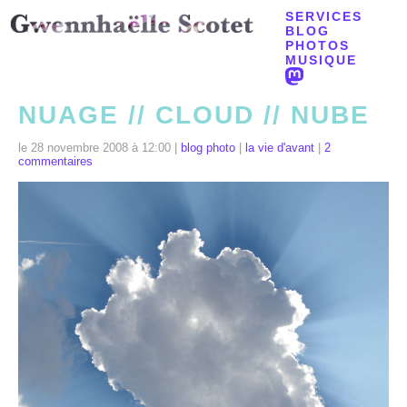
SERVICES
BLOG
PHOTOS
MUSIQUE
NUAGE // CLOUD // NUBE
le 28 novembre 2008 à 12:00 |
blog photo
|
la vie d'avant
|
2
commentaires