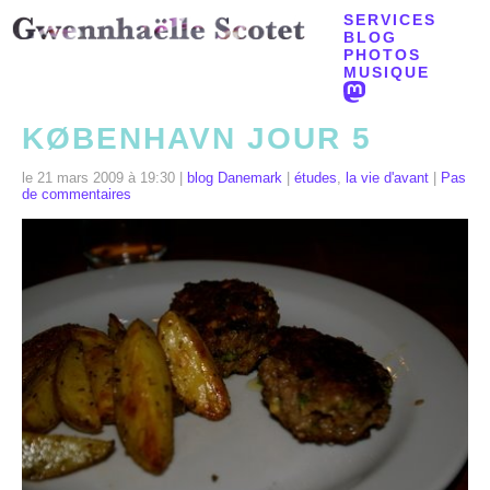
SERVICES
BLOG
PHOTOS
MUSIQUE
KØBENHAVN JOUR 5
le 21 mars 2009 à 19:30 |
blog Danemark
|
études
,
la vie d'avant
|
Pas
de commentaires