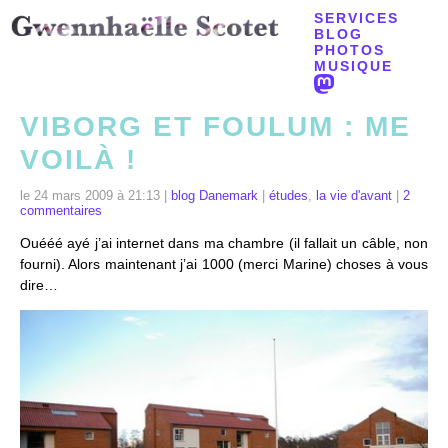
SERVICES
BLOG
PHOTOS
MUSIQUE
VIBORG ET FOULUM : ME
VOILÀ !
le 24 mars 2009 à 21:13 |
blog Danemark
|
études
,
la vie d'avant
|
2
commentaires
Ouééé ayé j’ai internet dans ma chambre (il fallait un câble, non
fourni). Alors maintenant j’ai 1000 (merci Marine) choses à vous
dire…