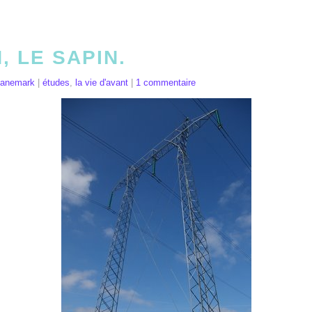
 LE SAPIN.
Danemark
|
études
,
la vie d'avant
|
1 commentaire