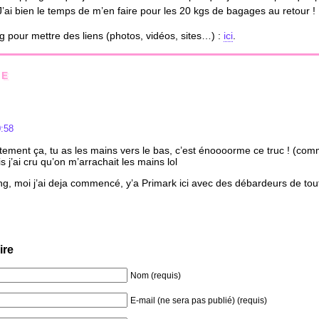
i bien le temps de m’en faire pour les 20 kgs de bagages au retour !
log pour mettre des liens (photos, vidéos, sites…) :
ici
.
RE
0:58
ctement ça, tu as les mains vers le bas, c’est énoooorme ce truc ! (com
s j’ai cru qu’on m’arrachait les mains lol
ng, moi j’ai deja commencé, y’a Primark ici avec des débardeurs de tou
ire
Nom (requis)
E-mail (ne sera pas publié) (requis)