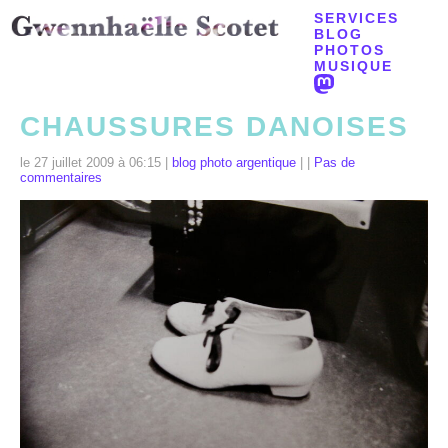
SERVICES
BLOG
PHOTOS
MUSIQUE
CHAUSSURES DANOISES
le 27 juillet 2009 à 06:15 |
blog photo argentique
| |
Pas de
commentaires