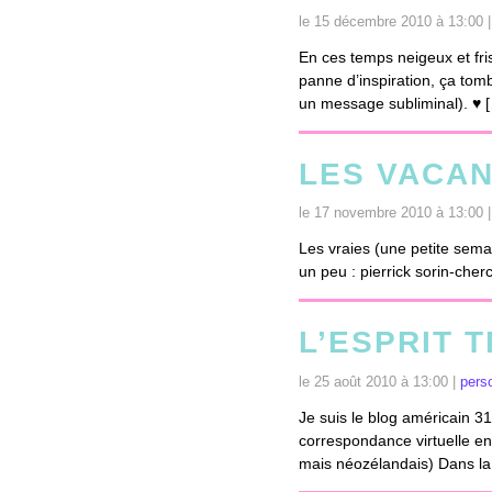
le 15 décembre 2010 à 13:00 
En ces temps neigeux et fris
panne d’inspiration, ça tom
un message subliminal). ♥ 
LES VACAN
le 17 novembre 2010 à 13:00 
Les vraies (une petite sema
un peu : pierrick sorin-che
L’ESPRIT 
le 25 août 2010 à 13:00 |
pers
Je suis le blog américain 31
correspondance virtuelle en
mais néozélandais) Dans la