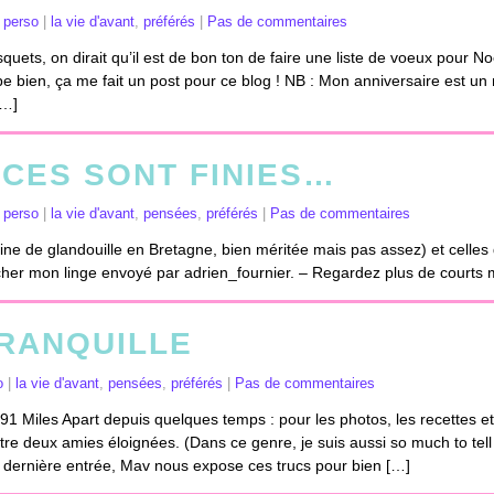
|
perso
|
la vie d'avant
,
préférés
|
Pas de commentaires
quets, on dirait qu’il est de bon ton de faire une liste de voeux pour No
be bien, ça me fait un post pour ce blog ! NB : Mon anniversaire est un
[…]
CES SONT FINIES…
|
perso
|
la vie d'avant
,
pensées
,
préférés
|
Pas de commentaires
ine de glandouille en Bretagne, bien méritée mais pas assez) et celles d
rcher mon linge envoyé par adrien_fournier. – Regardez plus de courts
TRANQUILLE
o
|
la vie d'avant
,
pensées
,
préférés
|
Pas de commentaires
91 Miles Apart depuis quelques temps : pour les photos, les recettes et
tre deux amies éloignées. (Dans ce genre, je suis aussi so much to tell
 dernière entrée, Mav nous expose ces trucs pour bien […]