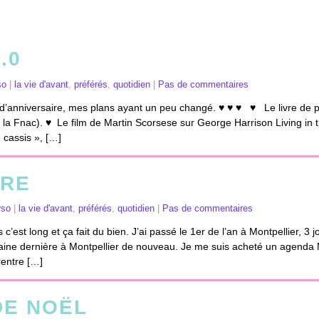
.0
so
|
la vie d'avant
,
préférés
,
quotidien
|
Pas de commentaires
t d’anniversaire, mes plans ayant un peu changé. ♥ ♥ ♥ ♥ Le livre de
à la Fnac). ♥ Le film de Martin Scorsese sur George Harrison Living in t
 cassis », […]
RE
rso
|
la vie d'avant
,
préférés
,
quotidien
|
Pas de commentaires
’est long et ça fait du bien. J’ai passé le 1er de l’an à Montpellier, 3
maine dernière à Montpellier de nouveau. Je me suis acheté un agenda M
 rentre […]
DE NOËL