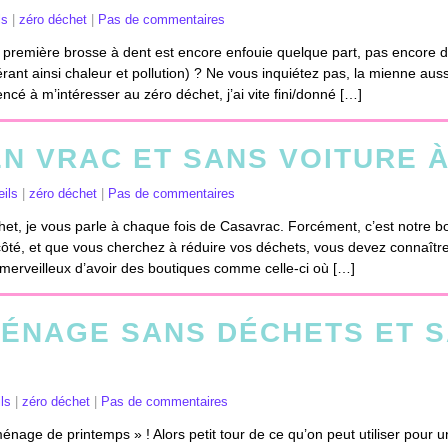
ls
|
zéro déchet
|
Pas de commentaires
re première brosse à dent est encore enfouie quelque part, pas encor
nérant ainsi chaleur et pollution) ? Ne vous inquiétez pas, la mienne au
cé à m’intéresser au zéro déchet, j’ai vite fini/donné […]
N VRAC ET SANS VOITURE À
ils
|
zéro déchet
|
Pas de commentaires
et, je vous parle à chaque fois de Casavrac. Forcément, c’est notre bou
côté, et que vous cherchez à réduire vos déchets, vous devez connaîtr
 merveilleux d’avoir des boutiques comme celle-ci où […]
MÉNAGE SANS DÉCHETS ET 
ls
|
zéro déchet
|
Pas de commentaires
ménage de printemps » ! Alors petit tour de ce qu’on peut utiliser pour