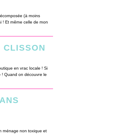
e décomposée (à moins
ssi ! Et même celle de mon
 CLISSON
tique en vrac locale ! Si
e ! Quand on découvre le
SANS
 un ménage non toxique et