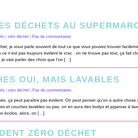
SES DÉCHETS AU SUPERMAR
ils
|
zéro déchet
|
Pas de commentaires
het, je vous parle souvent de tout ce que vous pouvez trouver facilem
ce n’est pas toujours évident le vrac : on ne trouve pas tout, ça fait c
je vais parler des choix que l’on […]
ES OUI, MAIS LAVABLES
ils
|
zéro déchet
|
Pas de commentaires
és, ça peut paraître pas évident. On peut penser qu’on a autre chose à
gettes et couches lavables ou pas, on en aura des bodys et pyjamas à la
 écolos, alors, on […]
 DENT ZÉRO DÉCHET