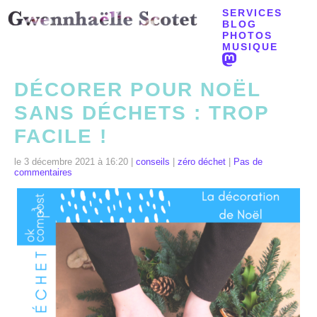
SERVICES
BLOG
PHOTOS
MUSIQUE
DÉCORER POUR NOËL
SANS DÉCHETS : TROP
FACILE !
le 3 décembre 2021 à 16:20 |
conseils
|
zéro déchet
|
Pas de
commentaires